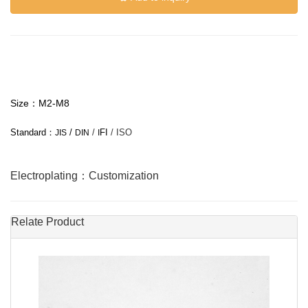
Size：M2-M8
Standard
：
/
/
FI
/ ISO
JIS
DIN
I
Electroplating：Customization
Relate Product