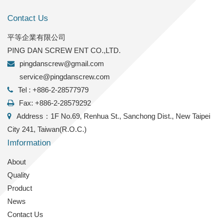
Contact Us
平等企業有限公司
PING DAN SCREW ENT CO.,LTD.
pingdanscrew@gmail.com
service@pingdanscrew.com
Tel : +886-2-28577979
Fax: +886-2-28579292
Address：1F No.69, Renhua St., Sanchong Dist., New Taipei
City 241, Taiwan(R.O.C.)
Imformation
About
Quality
Product
News
Contact Us