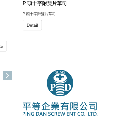
P 頭十字附雙片華司
P 頭十字附雙片華司
Detail
≥
2022/9/27
FACTORY INFO
I
I