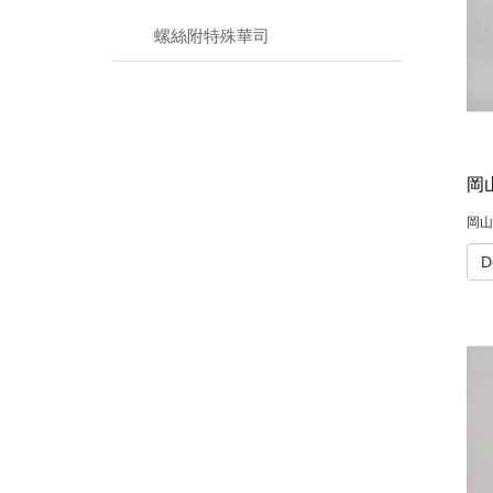
螺絲附特殊華司
岡山
D