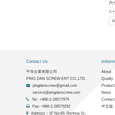
六
六十
D
Contact Us
Imform
平等企業有限公司
2022/9/27
About
PING DAN SCREW ENT CO.,LTD.
Quality
FACTORY INFO
pingdanscrew@gmail.com
Product
service@pingdanscrew.com
News
Tel : +886-2-28577979
Contact
Fax: +886-2-28579292
中文版
Address：1F No.69, Renhua St.,