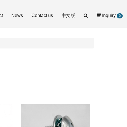
ct
News
Contact us
中文版
Inquiry
0