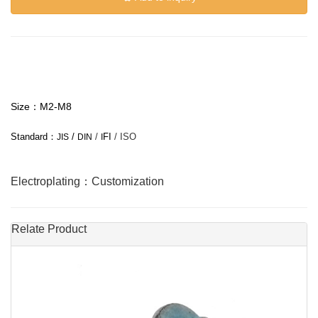
Size：M2-M8
Standard
：
/
/
FI
/ ISO
JIS
DIN
I
Electroplating：Customization
Relate Product