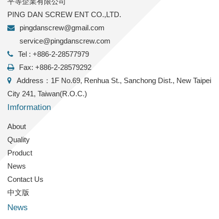
平等企業有限公司
PING DAN SCREW ENT CO.,LTD.
pingdanscrew@gmail.com
service@pingdanscrew.com
Tel : +886-2-28577979
Fax: +886-2-28579292
Address：1F No.69, Renhua St., Sanchong Dist., New Taipei
City 241, Taiwan(R.O.C.)
Imformation
About
Quality
Product
News
Contact Us
中文版
News